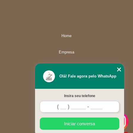
Unidade01
Rua Alexandre de Barros, 1730 - Cuiabá
CEP: 78080-030
(65) 3358-4834
(65) 99633-5757
atendimento@dolcearoma.com.br
Home
Empresa
Missão
Olá! Fale agora pelo WhatsApp
Serviços
Insira seu telefone
Contato
Mapa do site
Iniciar conversa