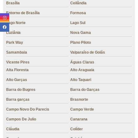
Brasília
Ceilândia
Entorno de Brasília
Formosa
Lago Norte
Lago Sul
Luziânia
Nova Gama
Park Way
Plano Piloto
Samambaia
Valparaíso de Goiás
Vicente Pires
Águas Claras
Alta Floresta
Alto Araguaia
Alto Garças
Alto Taquari
Barra do Bugres
Barra do Garças
Barra garças
Brasnorte
Campo Novo Do Parecis
Campo Verde
Campos De Julio
Canarana
Cláudia
Colíder