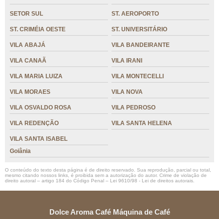
SETOR SUL
ST. AEROPORTO
ST. CRIMÉIA OESTE
ST. UNIVERSITÁRIO
VILA ABAJÁ
VILA BANDEIRANTE
VILA CANAÃ
VILA IRANI
VILA MARIA LUIZA
VILA MONTECELLI
VILA MORAES
VILA NOVA
VILA OSVALDO ROSA
VILA PEDROSO
VILA REDENÇÃO
VILA SANTA HELENA
VILA SANTA ISABEL
Goiânia
O conteúdo do texto desta página é de direito reservado. Sua reprodução, parcial ou total,
mesmo citando nossos links, é proibida sem a autorização do autor. Crime de violação de
direito autoral – artigo 184 do Código Penal –
Lei 9610/98 - Lei de direitos autorais
.
Dolce Aroma Café Máquina de Café