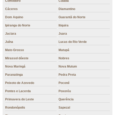
Comodoro
Cuiabá
Cáceres
Diamantino
Dom Aquino
Guarantã do Norte
Ipiranga do Norte
Itiquira
Jaciara
Juara
Juína
Lucas do Rio Verde
Mato Grosso
Matupá
Mirassol dóeste
Nobres
Nova Maringá
Nova Mutum
Paranatinga
Pedra Preta
Peixoto de Azevedo
Poconé
Pontes e Lacerda
Poxoréu
Primavera do Leste
Querência
Rondonópolis
Sapezal