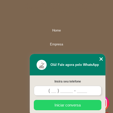
Unidade01
Rua Alexandre de Barros, 1730 - Cuiabá
CEP: 78080-030
(65) 3358-4834
(65) 99633-5757
atendimento@dolcearoma.com.br
Home
Empresa
Missão
Olá! Fale agora pelo WhatsApp
Serviços
Insira seu telefone
Contato
Mapa do site
Iniciar conversa