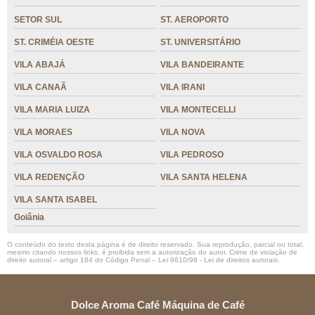
SETOR SUL
ST. AEROPORTO
ST. CRIMÉIA OESTE
ST. UNIVERSITÁRIO
VILA ABAJÁ
VILA BANDEIRANTE
VILA CANAÃ
VILA IRANI
VILA MARIA LUIZA
VILA MONTECELLI
VILA MORAES
VILA NOVA
VILA OSVALDO ROSA
VILA PEDROSO
VILA REDENÇÃO
VILA SANTA HELENA
VILA SANTA ISABEL
Goiânia
O conteúdo do texto desta página é de direito reservado. Sua reprodução, parcial ou total,
mesmo citando nossos links, é proibida sem a autorização do autor. Crime de violação de
direito autoral – artigo 184 do Código Penal –
Lei 9610/98 - Lei de direitos autorais
.
Dolce Aroma Café Máquina de Café