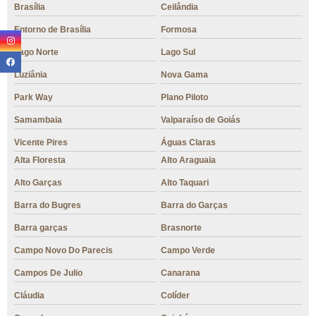
Brasília
Ceilândia
Entorno de Brasília
Formosa
Lago Norte
Lago Sul
Luziânia
Nova Gama
Park Way
Plano Piloto
Samambaia
Valparaíso de Goiás
Vicente Pires
Águas Claras
Alta Floresta
Alto Araguaia
Alto Garças
Alto Taquari
Barra do Bugres
Barra do Garças
Barra garças
Brasnorte
Campo Novo Do Parecis
Campo Verde
Campos De Julio
Canarana
Cláudia
Colíder