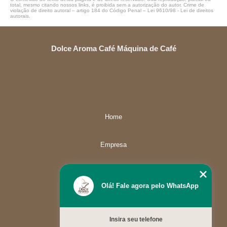
total, mesmo citando nossos links, é proibida sem a autorização do autor. Crime de
violação de direito autoral – artigo 184 do Código Penal –
Lei 9610/98 - Lei de direitos
autorais
.
Dolce Aroma Café Máquina de Café
Unidade01
Rua Alexandre de Barros, 1730 - Cuiabá
CEP: 78080-030
(65) 3358-4834
(65) 99633-5757
atendimento@dolcearoma.com.br
Home
Empresa
Missão
Olá! Fale agora pelo WhatsApp
Serviços
Insira seu telefone