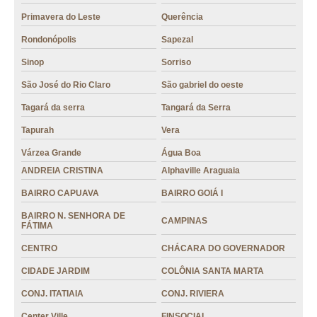
grão café VILA IRANI
Primavera do Leste
Querência
grão café gourmet Pontes e Lacerda
Rondonópolis
Sapezal
grão de café gourmet valor VILA REDENÇÃO
Sinop
Sorriso
grão de café moído valor VILA ABAJÁ
São José do Rio Claro
São gabriel do oeste
grão de café gourmet Plano Piloto
Tagará da serra
Tangará da Serra
grão café gourmet valor Sorriso
Tapurah
Vera
loja de grão café Pedra Preta
Várzea Grande
Água Boa
ANDREIA CRISTINA
Alphaville Araguaia
grão de café cru BAIRRO N. SENHORA DE FÁTIMA
BAIRRO CAPUAVA
BAIRRO GOIÁ I
grão de café torrado valor SETOR BUENO
BAIRRO N. SENHORA DE
CAMPINAS
preço de grão de café gourmet Juína
FÁTIMA
preço de grãos de café especiais SETOR RODOVIÁRIO
CENTRO
CHÁCARA DO GOVERNADOR
CIDADE JARDIM
COLÔNIA SANTA MARTA
loja de café em grãos Vicente Pires
CONJ. ITATIAIA
CONJ. RIVIERA
loja de grão de café Água Boa
Center Ville
FINSOCIAL