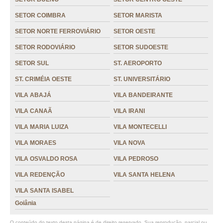
SETOR COIMBRA
SETOR MARISTA
grão de café moído valor Vicente Pires
SETOR NORTE FERROVIÁRIO
SETOR OESTE
grão café gourmet VILA CANAÃ
SETOR RODOVIÁRIO
SETOR SUDOESTE
preço de grão de café torrado JARDIM EUROPA
SETOR SUL
ST. AEROPORTO
café em grãos SETOR SUL
ST. CRIMÉIA OESTE
ST. UNIVERSITÁRIO
grãos de café especiais valor VILA ABAJÁ
VILA ABAJÁ
VILA BANDEIRANTE
loja de grão de café gourmet São gabriel do oeste
VILA CANAÃ
VILA IRANI
loja de grão de café torrado RECANTO DO BOSQUE
VILA MARIA LUIZA
VILA MONTECELLI
grão de café valor Cuiabá
VILA MORAES
VILA NOVA
preço de grão café Vicente Pires
VILA OSVALDO ROSA
VILA PEDROSO
loja de grão de café expresso ST. CRIMÉIA OESTE
VILA REDENÇÃO
VILA SANTA HELENA
grãos de café especiais valor SETOR AEROVIÁRIO
VILA SANTA ISABEL
Goiânia
O conteúdo do texto desta página é de direito reservado. Sua reprodução, parcial ou