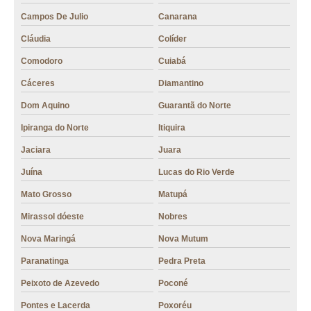
preço de café em grãos JARDIM PRESIDENTE
Campos De Julio
Canarana
preço de grãos para café expresso Luziânia
Cláudia
Colíder
grãos para café expresso RECANTO DO BOSQUE
Comodoro
Cuiabá
loja de grão café gourmet SETOR SUDOESTE
Cáceres
Diamantino
grão café gourmet valor Alphaville Araguaia
Dom Aquino
Guarantã do Norte
Ipiranga do Norte
Itiquira
preço de grão de café moído VILA SANTA ISABEL
Jaciara
Juara
loja de grãos para café expresso SETOR BUENO
Juína
Lucas do Rio Verde
loja de grão de café moído Falçalville
Mato Grosso
Matupá
loja de grão de café gourmet VILA MORAES
Mirassol dóeste
Nobres
preço de grão de café moído Goiânia
Nova Maringá
Nova Mutum
grão de café Jaciara
Paranatinga
Pedra Preta
grão de café valor BAIRRO GOIÁ I
Peixoto de Azevedo
Poconé
preço de grão de café VILA SANTA HELENA
Pontes e Lacerda
Poxoréu