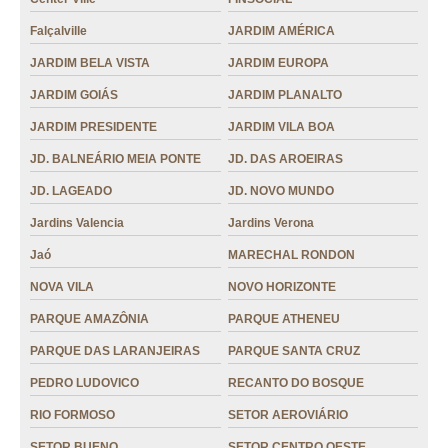
grão de café moído SETOR SUDOESTE
Falçalville
JARDIM AMÉRICA
grãos para café expresso valor CIDADE JARDIM
JARDIM BELA VISTA
JARDIM EUROPA
grãos para café expresso Primavera do Leste
JARDIM GOIÁS
JARDIM PLANALTO
grão de café cru valor VILA MORAES
JARDIM PRESIDENTE
JARDIM VILA BOA
loja de grão de café expresso SETOR SUDOESTE
JD. BALNEÁRIO MEIA PONTE
JD. DAS AROEIRAS
loja de grãos para café expresso JD. NOVO MUNDO
JD. LAGEADO
JD. NOVO MUNDO
grão de café expresso valor SETOR NORTE FERROVIÁRIO
Jardins Valencia
Jardins Verona
preço de grão café gourmet JD. LAGEADO
Jaó
MARECHAL RONDON
grão de café moído Alto Araguaia
NOVA VILA
NOVO HORIZONTE
grão de café torrado ST. AEROPORTO
PARQUE AMAZÔNIA
PARQUE ATHENEU
preço de grãos de café 1kg RECANTO DO BOSQUE
PARQUE DAS LARANJEIRAS
PARQUE SANTA CRUZ
grão de café expresso JARDIM GOIÁS
PEDRO LUDOVICO
RECANTO DO BOSQUE
grão de café gourmet valor RIO FORMOSO
RIO FORMOSO
SETOR AEROVIÁRIO
preço de grão de café cru Paranatinga
SETOR BUENO
SETOR CENTRO OESTE