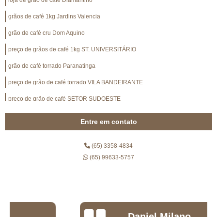
loja de grão de café Diamantino
grãos de café 1kg Jardins Valencia
grão de café cru Dom Aquino
preço de grãos de café 1kg ST. UNIVERSITÁRIO
grão de café torrado Paranatinga
preço de grão de café torrado VILA BANDEIRANTE
preço de grão de café SETOR SUDOESTE
café em grãos CENTRO
Entre em contato
preço de grão de café expresso Tangará da Serra
(65) 3358-4834
grão de café VILA IRANI
(65) 99633-5757
preço de café em grãos CONJ. ITATIAIA
preço de grão de café expresso São José do Rio Claro
grãos para café expresso valor Sorriso
grão café Peixoto de Azevedo
Daniel Milano