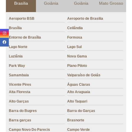
Brasília
Goiânia
Goiânia
Mato Grosso
loja de grão café gourmet Barra garças
grão de café cru valor PEDRO LUDOVICO
Aeroporto BSB
Aeroporto de Brasilia
loja de grãos de café 1kg Guarantã do Norte
Brasília
Ceilândia
loja de grão de café moído Jaó
Entorno de Brasília
Formosa
preço de grão café Poconé
Lago Norte
Lago Sul
Luziânia
Nova Gama
grãos de café 1kg Aeroporto BSB
Park Way
Plano Piloto
loja de grão de café torrado Plano Piloto
Samambaia
Valparaíso de Goiás
grão de café torrado valor Aeroporto BSB
Vicente Pires
Águas Claras
preço de grãos para café expresso ANDREIA CRISTINA
Alta Floresta
Alto Araguaia
grãos de café especiais Matupá
Alto Garças
Alto Taquari
preço de grão café gourmet PARQUE DAS LARANJEIRAS
Barra do Bugres
Barra do Garças
café em grãos valor Tangará da Serra
Barra garças
Brasnorte
grão de café expresso CAMPINAS
Campo Novo Do Parecis
Campo Verde