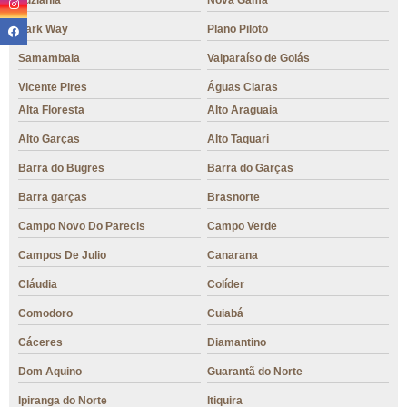
Luziânia
Nova Gama
Park Way
Plano Piloto
Samambaia
Valparaíso de Goiás
Vicente Pires
Águas Claras
Alta Floresta
Alto Araguaia
Alto Garças
Alto Taquari
Barra do Bugres
Barra do Garças
Barra garças
Brasnorte
Campo Novo Do Parecis
Campo Verde
Campos De Julio
Canarana
Cláudia
Colíder
Comodoro
Cuiabá
Cáceres
Diamantino
Dom Aquino
Guarantã do Norte
Ipiranga do Norte
Itiquira