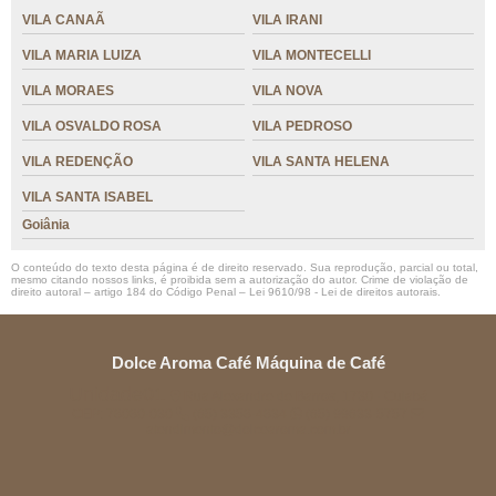
VILA CANAÃ
VILA IRANI
VILA MARIA LUIZA
VILA MONTECELLI
VILA MORAES
VILA NOVA
VILA OSVALDO ROSA
VILA PEDROSO
VILA REDENÇÃO
VILA SANTA HELENA
VILA SANTA ISABEL
Goiânia
O conteúdo do texto desta página é de direito reservado. Sua reprodução, parcial ou total,
mesmo citando nossos links, é proibida sem a autorização do autor. Crime de violação de
direito autoral – artigo 184 do Código Penal –
Lei 9610/98 - Lei de direitos autorais
.
Dolce Aroma Café Máquina de Café
Unidade01
Rua Alexandre de Barros, 1730 - Cuiabá
CEP: 78080-030
(65) 3358-4834
(65) 99633-5757
atendimento@dolcearoma.com.br