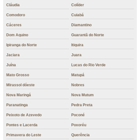
Cláudia
Colíder
Comodoro
Cuiabá
Cáceres
Diamantino
Dom Aquino
Guarantã do Norte
Ipiranga do Norte
Itiquira
Jaciara
Juara
Juína
Lucas do Rio Verde
Mato Grosso
Matupá
Mirassol dóeste
Nobres
Nova Maringá
Nova Mutum
Paranatinga
Pedra Preta
Peixoto de Azevedo
Poconé
Pontes e Lacerda
Poxoréu
Primavera do Leste
Querência