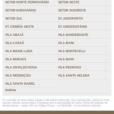
SETOR NORTE FERROVIÁRIO
SETOR OESTE
SETOR RODOVIÁRIO
SETOR SUDOESTE
SETOR SUL
ST. AEROPORTO
ST. CRIMÉIA OESTE
ST. UNIVERSITÁRIO
VILA ABAJÁ
VILA BANDEIRANTE
VILA CANAÃ
VILA IRANI
VILA MARIA LUIZA
VILA MONTECELLI
VILA MORAES
VILA NOVA
VILA OSVALDO ROSA
VILA PEDROSO
VILA REDENÇÃO
VILA SANTA HELENA
VILA SANTA ISABEL
Goiânia
O conteúdo do texto desta página é de direito reservado. Sua reprodução, parcial ou total,
mesmo citando nossos links, é proibida sem a autorização do autor. Crime de violação de
direito autoral – artigo 184 do Código Penal –
Lei 9610/98 - Lei de direitos autorais
.