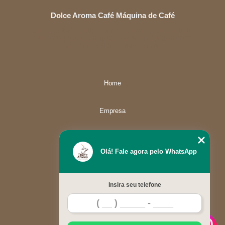
Dolce Aroma Café Máquina de Café
Unidade01
Rua Alexandre de Barros, 1730 - Cuiabá
CEP: 78080-030
(65) 3358-4834
(65) 99633-5757
atendimento@dolcearoma.com.br
Home
Empresa
Missão
Olá! Fale agora pelo WhatsApp
Serviços
Insira seu telefone
Contato
Mapa do site