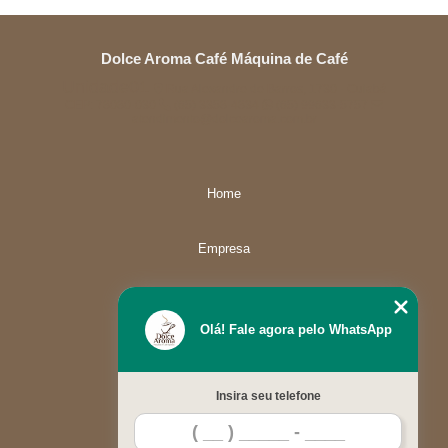
Dolce Aroma Café Máquina de Café
Unidade01
Rua Alexandre de Barros, 1730 - Cuiabá
CEP: 78080-030
(65) 3358-4834
(65) 99633-5757
atendimento@dolcearoma.com.br
Home
Empresa
Missão
Olá! Fale agora pelo WhatsApp
Serviços
Insira seu telefone
Contato