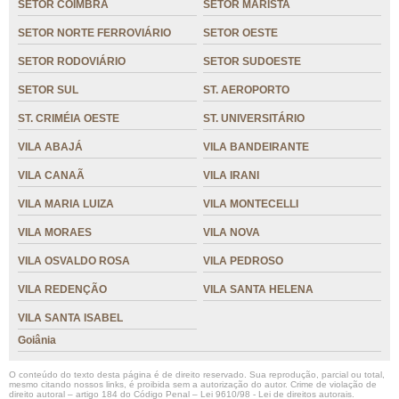
SETOR COIMBRA
SETOR MARISTA
SETOR NORTE FERROVIÁRIO
SETOR OESTE
SETOR RODOVIÁRIO
SETOR SUDOESTE
SETOR SUL
ST. AEROPORTO
ST. CRIMÉIA OESTE
ST. UNIVERSITÁRIO
VILA ABAJÁ
VILA BANDEIRANTE
VILA CANAÃ
VILA IRANI
VILA MARIA LUIZA
VILA MONTECELLI
VILA MORAES
VILA NOVA
VILA OSVALDO ROSA
VILA PEDROSO
VILA REDENÇÃO
VILA SANTA HELENA
VILA SANTA ISABEL
Goiânia
O conteúdo do texto desta página é de direito reservado. Sua reprodução, parcial ou total,
mesmo citando nossos links, é proibida sem a autorização do autor. Crime de violação de
direito autoral – artigo 184 do Código Penal –
Lei 9610/98 - Lei de direitos autorais
.