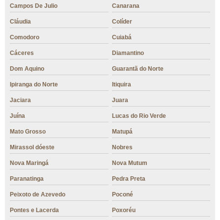
Campos De Julio
Canarana
Cláudia
Colíder
Comodoro
Cuiabá
Cáceres
Diamantino
Dom Aquino
Guarantã do Norte
Ipiranga do Norte
Itiquira
Jaciara
Juara
Juína
Lucas do Rio Verde
Mato Grosso
Matupá
Mirassol dóeste
Nobres
Nova Maringá
Nova Mutum
Paranatinga
Pedra Preta
Peixoto de Azevedo
Poconé
Pontes e Lacerda
Poxoréu