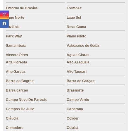
Entorno de Brasília
Formosa
Lago Norte
Lago Sul
Luziânia
Nova Gama
Park Way
Plano Piloto
Samambaia
Valparaíso de Goiás
Vicente Pires
Águas Claras
Alta Floresta
Alto Araguaia
Alto Garças
Alto Taquari
Barra do Bugres
Barra do Garças
Barra garças
Brasnorte
Campo Novo Do Parecis
Campo Verde
Campos De Julio
Canarana
Cláudia
Colíder
Comodoro
Cuiabá