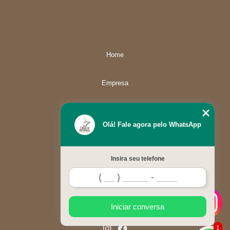
Unidade01
Rua Alexandre de Barros, 1730 - Cuiabá
CEP: 78080-030
(65) 3358-4834
(65) 99633-5757
atendimento@dolcearoma.com.br
Home
Empresa
Missão
Olá! Fale agora pelo WhatsApp
Serviços
Insira seu telefone
Contato
Mapa do site
Iniciar conversa
1