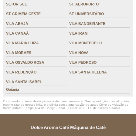
SETOR SUL
ST. AEROPORTO
ST. CRIMÉIA OESTE
ST. UNIVERSITÁRIO
VILA ABAJÁ
VILA BANDEIRANTE
VILA CANAÃ
VILA IRANI
VILA MARIA LUIZA
VILA MONTECELLI
VILA MORAES
VILA NOVA
VILA OSVALDO ROSA
VILA PEDROSO
VILA REDENÇÃO
VILA SANTA HELENA
VILA SANTA ISABEL
Goiânia
O conteúdo do texto desta página é de direito reservado. Sua reprodução, parcial ou total,
mesmo citando nossos links, é proibida sem a autorização do autor. Crime de violação de
direito autoral – artigo 184 do Código Penal –
Lei 9610/98 - Lei de direitos autorais
.
Dolce Aroma Café Máquina de Café