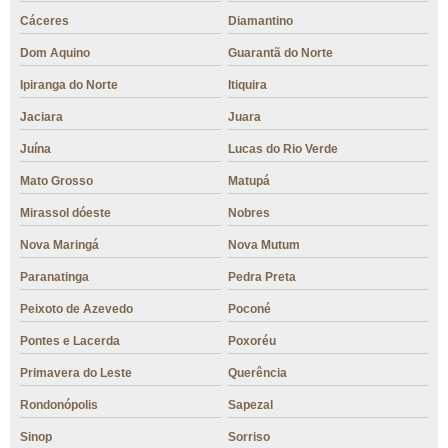
Cáceres
Diamantino
Dom Aquino
Guarantã do Norte
Ipiranga do Norte
Itiquira
Jaciara
Juara
Juína
Lucas do Rio Verde
Mato Grosso
Matupá
Mirassol dóeste
Nobres
Nova Maringá
Nova Mutum
Paranatinga
Pedra Preta
Peixoto de Azevedo
Poconé
Pontes e Lacerda
Poxoréu
Primavera do Leste
Querência
Rondonópolis
Sapezal
Sinop
Sorriso