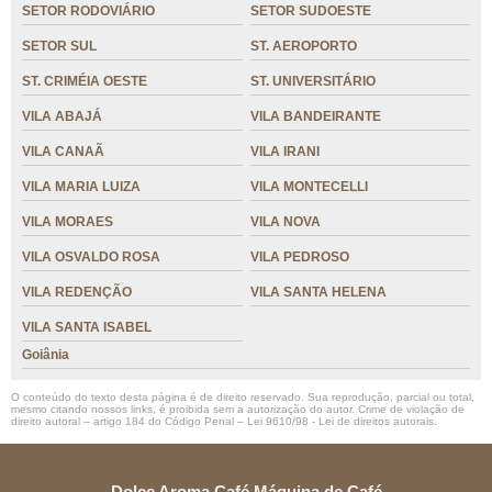
SETOR RODOVIÁRIO
SETOR SUDOESTE
SETOR SUL
ST. AEROPORTO
ST. CRIMÉIA OESTE
ST. UNIVERSITÁRIO
VILA ABAJÁ
VILA BANDEIRANTE
VILA CANAÃ
VILA IRANI
VILA MARIA LUIZA
VILA MONTECELLI
VILA MORAES
VILA NOVA
VILA OSVALDO ROSA
VILA PEDROSO
VILA REDENÇÃO
VILA SANTA HELENA
VILA SANTA ISABEL
Goiânia
O conteúdo do texto desta página é de direito reservado. Sua reprodução, parcial ou total,
mesmo citando nossos links, é proibida sem a autorização do autor. Crime de violação de
direito autoral – artigo 184 do Código Penal –
Lei 9610/98 - Lei de direitos autorais
.
Dolce Aroma Café Máquina de Café