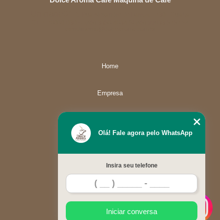
Unidade01
Rua Alexandre de Barros, 1730 - Cuiabá
CEP: 78080-030
(65) 3358-4834
(65) 99633-5757
atendimento@dolcearoma.com.br
Home
Empresa
Missão
Olá! Fale agora pelo WhatsApp
Serviços
Insira seu telefone
Contato
Mapa do site
Iniciar conversa