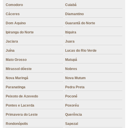
Comodoro
Cuiabá
Cáceres
Diamantino
Dom Aquino
Guarantã do Norte
Ipiranga do Norte
Itiquira
Jaciara
Juara
Juína
Lucas do Rio Verde
Mato Grosso
Matupá
Mirassol dóeste
Nobres
Nova Maringá
Nova Mutum
Paranatinga
Pedra Preta
Peixoto de Azevedo
Poconé
Pontes e Lacerda
Poxoréu
Primavera do Leste
Querência
Rondonópolis
Sapezal