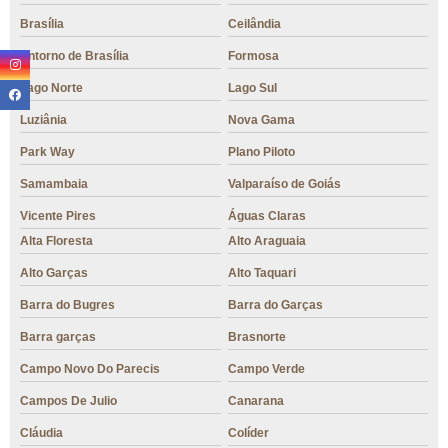
Brasília
Ceilândia
Entorno de Brasília
Formosa
Lago Norte
Lago Sul
Luziânia
Nova Gama
Park Way
Plano Piloto
Samambaia
Valparaíso de Goiás
Vicente Pires
Águas Claras
Alta Floresta
Alto Araguaia
Alto Garças
Alto Taquari
Barra do Bugres
Barra do Garças
Barra garças
Brasnorte
Campo Novo Do Parecis
Campo Verde
Campos De Julio
Canarana
Cláudia
Colíder