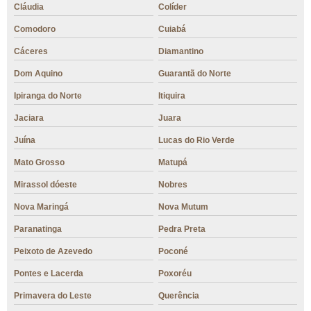
Cláudia
Colíder
Comodoro
Cuiabá
Cáceres
Diamantino
Dom Aquino
Guarantã do Norte
Ipiranga do Norte
Itiquira
Jaciara
Juara
Juína
Lucas do Rio Verde
Mato Grosso
Matupá
Mirassol dóeste
Nobres
Nova Maringá
Nova Mutum
Paranatinga
Pedra Preta
Peixoto de Azevedo
Poconé
Pontes e Lacerda
Poxoréu
Primavera do Leste
Querência