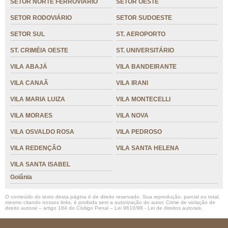
SETOR NORTE FERROVIÁRIO
SETOR OESTE
SETOR RODOVIÁRIO
SETOR SUDOESTE
SETOR SUL
ST. AEROPORTO
ST. CRIMÉIA OESTE
ST. UNIVERSITÁRIO
VILA ABAJÁ
VILA BANDEIRANTE
VILA CANAÃ
VILA IRANI
VILA MARIA LUIZA
VILA MONTECELLI
VILA MORAES
VILA NOVA
VILA OSVALDO ROSA
VILA PEDROSO
VILA REDENÇÃO
VILA SANTA HELENA
VILA SANTA ISABEL
Goiânia
O conteúdo do texto desta página é de direito reservado. Sua reprodução, parcial ou total,
mesmo citando nossos links, é proibida sem a autorização do autor. Crime de violação de
direito autoral – artigo 184 do Código Penal –
Lei 9610/98 - Lei de direitos autorais
.