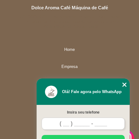
Dolce Aroma Café Máquina de Café
Unidade01
Rua Alexandre de Barros, 1730 - Cuiabá
CEP: 78080-030
(65) 3358-4834
(65) 99633-5757
atendimento@dolcearoma.com.br
Home
Empresa
Missão
Olá! Fale agora pelo WhatsApp
Serviços
Insira seu telefone
Contato
Mapa do site