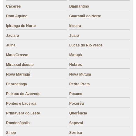
Cáceres
Diamantino
Dom Aquino
Guarantã do Norte
Ipiranga do Norte
Itiquira
Jaciara
Juara
Juína
Lucas do Rio Verde
Mato Grosso
Matupá
Mirassol dóeste
Nobres
Nova Maringá
Nova Mutum
Paranatinga
Pedra Preta
Peixoto de Azevedo
Poconé
Pontes e Lacerda
Poxoréu
Primavera do Leste
Querência
Rondonópolis
Sapezal
Sinop
Sorriso