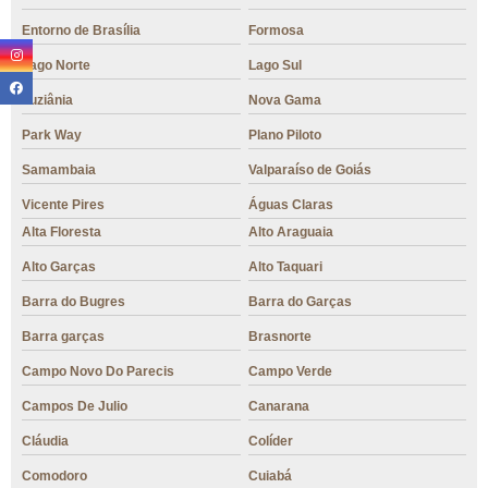
Entorno de Brasília
Formosa
Lago Norte
Lago Sul
Luziânia
Nova Gama
Park Way
Plano Piloto
Samambaia
Valparaíso de Goiás
Vicente Pires
Águas Claras
Alta Floresta
Alto Araguaia
Alto Garças
Alto Taquari
Barra do Bugres
Barra do Garças
Barra garças
Brasnorte
Campo Novo Do Parecis
Campo Verde
Campos De Julio
Canarana
Cláudia
Colíder
Comodoro
Cuiabá