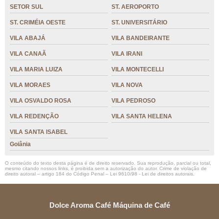
SETOR SUL
ST. AEROPORTO
ST. CRIMÉIA OESTE
ST. UNIVERSITÁRIO
VILA ABAJÁ
VILA BANDEIRANTE
VILA CANAÃ
VILA IRANI
VILA MARIA LUIZA
VILA MONTECELLI
VILA MORAES
VILA NOVA
VILA OSVALDO ROSA
VILA PEDROSO
VILA REDENÇÃO
VILA SANTA HELENA
VILA SANTA ISABEL
Goiânia
O conteúdo do texto desta página é de direito reservado. Sua reprodução, parcial ou total,
mesmo citando nossos links, é proibida sem a autorização do autor. Crime de violação de
direito autoral – artigo 184 do Código Penal –
Lei 9610/98 - Lei de direitos autorais
.
Dolce Aroma Café Máquina de Café