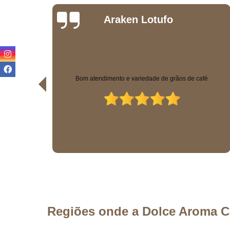
Kamilla
Andrade
Temos uma máquina na empresa e sempre que precisamos
fé
temos o atendimento rápido e eficiente. Os valores são justos e
a qualidade excelente! Estão de parabéns!
Regiões onde a Dolce Aroma C