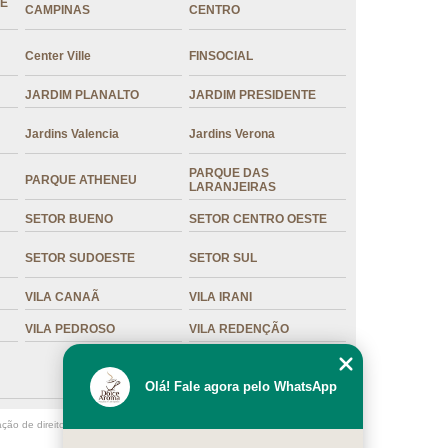
DE
CAMPINAS
CENTRO
Center Ville
FINSOCIAL
JARDIM PLANALTO
JARDIM PRESIDENTE
Jardins Valencia
Jardins Verona
PARQUE DAS
PARQUE ATHENEU
LARANJEIRAS
SETOR BUENO
SETOR CENTRO OESTE
SETOR SUDOESTE
SETOR SUL
VILA CANAÃ
VILA IRANI
VILA PEDROSO
VILA REDENÇÃO
Olá! Fale agora pelo WhatsApp
ação de direito autoral – artigo 184 do Código Penal –
Lei 9610/98 - Lei de