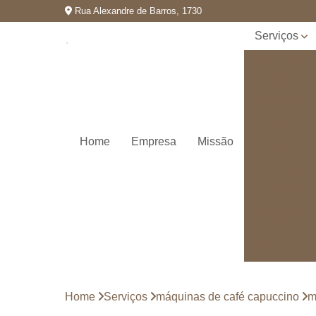
Rua Alexandre de Barros, 1730
Serviços
Aluguéis
de
máquinas
de café
Cafés
torrados e
Home
Empresa
Missão
moídos
Cápsulas
de café
Grãos de
café
Locação
de
máquinas
de café
Home
Serviços
máquinas de café capuccino
m
Máquinas