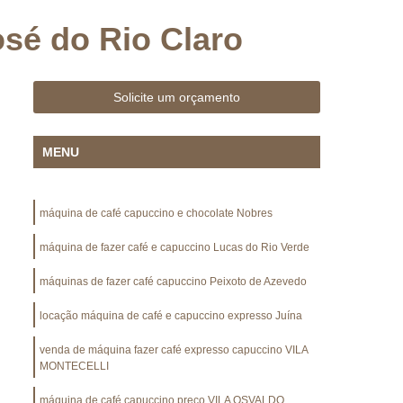
o
Cápsula de Café Expresso para Cafeteira
sé do Rio Claro
Café para Casa
Cápsula para Café Expresso
 Grãos
Grão Café
Grão Café Gourmet
Solicite um orçamento
de Café Expresso
Grão de Café Gourmet
Grãos de Café 1kg
Grãos de Café Especiais
MENU
áquina Café
Locação de Máquina de Café
ção de Máquina de Café Expresso para Eventos
máquina de café capuccino e chocolate Nobres
cação Máquina de Café Expresso
máquina de fazer café e capuccino Lucas do Rio Verde
Máquina de Café Expresso Locação
máquinas de fazer café capuccino Peixoto de Azevedo
de Café para Locação
Máquina Café
locação máquina de café e capuccino expresso Juína
om Leite
Máquina de Café Comercial
Máquina de Café Empresarial
venda de máquina fazer café expresso capuccino VILA
MONTECELLI
Máquina de Café para Comércio
máquina de café capuccino preço VILA OSVALDO