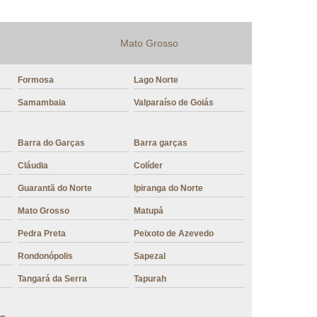
r
Mistura para Fazer Cappuccino
Mato Grosso
o
Mistura Pronta para Cappuccino
Formosa
Lago Norte
Samambaia
Valparaíso de Goiás
Barra do Garças
Barra garças
Cláudia
Colíder
Guarantã do Norte
Ipiranga do Norte
Mato Grosso
Matupá
Pedra Preta
Peixoto de Azevedo
Rondonópolis
Sapezal
Tangará da Serra
Tapurah