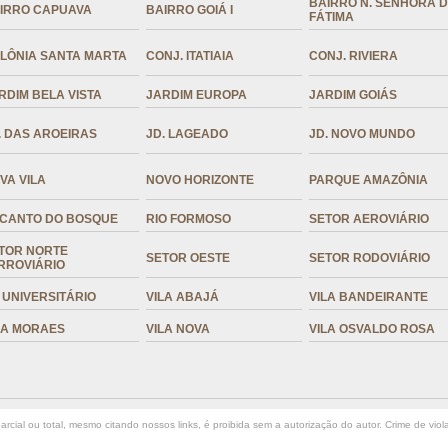
BAIRRO N. SENHORA 
IRRO CAPUAVA
BAIRRO GOIÁ I
FÁTIMA
LÔNIA SANTA MARTA
CONJ. ITATIAIA
CONJ. RIVIERA
RDIM BELA VISTA
JARDIM EUROPA
JARDIM GOIÁS
. DAS AROEIRAS
JD. LAGEADO
JD. NOVO MUNDO
VA VILA
NOVO HORIZONTE
PARQUE AMAZÔNIA
CANTO DO BOSQUE
RIO FORMOSO
SETOR AEROVIÁRIO
TOR NORTE
SETOR OESTE
SETOR RODOVIÁRIO
RROVIÁRIO
. UNIVERSITÁRIO
VILA ABAJÁ
VILA BANDEIRANTE
LA MORAES
VILA NOVA
VILA OSVALDO ROSA
rcial ou total, mesmo citando nossos links, é proibida sem a autorização do autor. Crime de viol