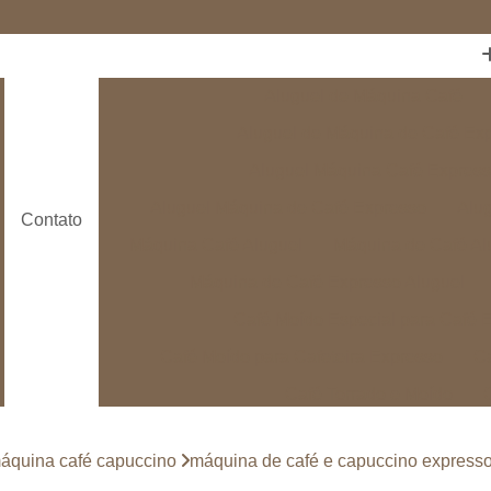
Aluguel de Máquina Café
Aluguel de Máquina de Café Ex
Aluguel Máquina Café Expres
Aluguel Máquina de Café Expresso
Alug
Contato
Máquina Café Aluguel
Máquina de Café Al
Máquina de Café Expresso Aluguel
Café Moído Especial para Café 
Café Moído para Cafeteira Expresso
Ca
Café Torrado e Moído
Café Torrado e Moído Embalado à Vácu
áquina café capuccino
máquina de café e capuccino expresso
Café Torrado Moído
Café em Cápsula
C