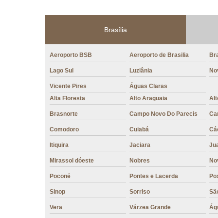
Brasília
Aeroporto BSB
Aeroporto de Brasilia
Bra
Lago Sul
Luziânia
No
Vicente Pires
Águas Claras
Alta Floresta
Alto Araguaia
Al
Brasnorte
Campo Novo Do Parecis
Ca
Comodoro
Cuiabá
Cá
Itiquira
Jaciara
Ju
Mirassol dóeste
Nobres
No
Poconé
Pontes e Lacerda
Po
Sinop
Sorriso
São
Vera
Várzea Grande
Ág