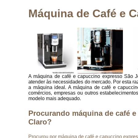
de café
Máquina de Café e C
Máquinas
de café
capuccino
Máquinas
de café
expresso
Máquinas
de café
nestlé
A máquina de café e capuccino expresso São J
Máquinas
atender às necessidades do mercado. Por esta razã
de café
a máquina ideal. A máquina de café e capuccin
profissional
comércios, empresas ou outros estabelecimentos
modelo mais adequado.
Misturas
para
cappuccino
Procurando máquina de café e
Claro?
Procurou por máquina de café e capuccino expre