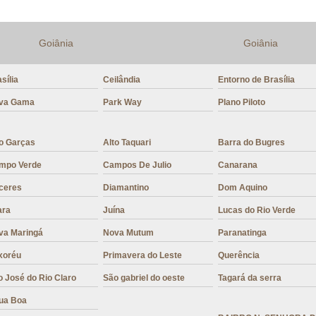
Mistura para Cappuccino sem Açúca
Goiânia
Goiânia
Mistura para Preparo de Cappuccin
sília
Ceilândia
Entorno de Brasília
va Gama
Park Way
Plano Piloto
to Garças
Alto Taquari
Barra do Bugres
mpo Verde
Campos De Julio
Canarana
ceres
Diamantino
Dom Aquino
ara
Juína
Lucas do Rio Verde
va Maringá
Nova Mutum
Paranatinga
xoréu
Primavera do Leste
Querência
 José do Rio Claro
São gabriel do oeste
Tagará da serra
ua Boa