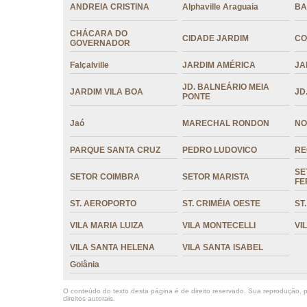
ANDREIA CRISTINA
Alphaville Araguaia
BA
CHÁCARA DO
CIDADE JARDIM
CO
GOVERNADOR
Falçalville
JARDIM AMÉRICA
JA
JD. BALNEÁRIO MEIA
JARDIM VILA BOA
JD
PONTE
Jaó
MARECHAL RONDON
NO
PARQUE SANTA CRUZ
PEDRO LUDOVICO
RE
SE
SETOR COIMBRA
SETOR MARISTA
FE
ST. AEROPORTO
ST. CRIMÉIA OESTE
ST
VILA MARIA LUIZA
VILA MONTECELLI
VI
VILA SANTA HELENA
VILA SANTA ISABEL
Goiânia
O conteúdo do texto desta página é de direito reservado. Sua reprodução, pa
direitos autorais
.