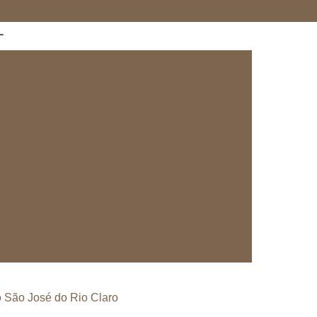
(65) 3358-4834
(65) 99633-5757
Aluguel de Máquina de Café
presso
Aluguel Máquina Café
so
Aluguel Máquina de Café
uel Máquina de Café Expresso Profissional
uguel
Máquina de Café Automática Aluguel
Café Especial Torrado
Café Moído
Expresso
Café Moído Gourmet
fé Torrado
Café Torrado Descafeinado
Café Torrado e Moído 500g
o
Café Torrado e Moído para Expresso
 São José do Rio Claro
afé para Máquina de Cápsula
Cápsula Café