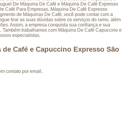
Máquina de Café para Empresas
Aluguel De Máquina De Café e Máquina De Café Expresso
 De Café Para Empresas, Máquina De Café Expresso
Máquina de Café para Padaria
segmento de Máquinas De Café, você pode contar com a
ue tirar as suas dúvidas sobre os serviços do ramo, além
Máquina Café Capuccino
ações. Assim, a empresa conquista sua confiança e sua
rca. Também trabalhamos com Máquina De Café Capuccino e
Máquina Café Expresso e Capucci
ssos especialistas.
Máquina de Café Capuccino e Chocolate
a de Café e Capuccino Expresso São
Máquina de Café Chocolate e Capuccino
Máquina de Café Expresso Capuccino
em contato por email.
Máquina de Fazer Café e Capuccino
Máquina Café Expresso
Máquina de Café 
Máquina de Café Expresso Automátic
Máquina de Café Expresso Industrial
Máquina de Café Expresso Pequen
Máquina de Fazer Café Expresso