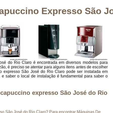
Cápsula de Café
Cápsula de Café Express
apuccino Expresso São Jo
Cápsula de Café para Cafeteira
Cápsula de 
Cápsula para Máquina de Café
Café em
Grão de Café
Grão de Café Cru
Grão 
Grão de Café Moído
Grão de Café Torrado
Grãos para Café Expresso
Locação de M
Locação de Máquina de Café Expresso
Loca
osé do Rio Claro é encontrada em diversos modelos para
Locação Máquina de Café
Lo
o, é preciso se atentar para alguns itens antes de escolher
o expresso São José do Rio Claro pode ser instalada em
Locação Máquina de Café para Eventos
 e saber o local de instalação é fundamental para saber o
Máquina de Café Locação
Máquina 
Máquina de Café
Máquina de Café c
 capuccino expresso São José do Rio
Máquina de Café de Padaria
Máquina de Café para Cafeteria
sso São José do Rio Claro? Para encontrar Máquinas De