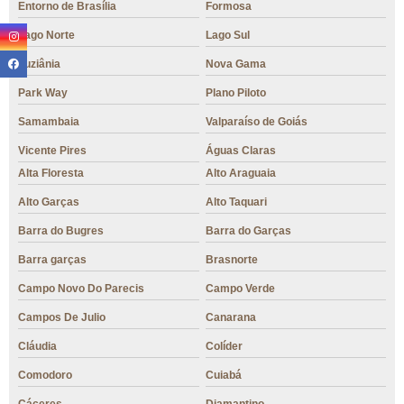
Entorno de Brasília
Formosa
Lago Norte
Lago Sul
Luziânia
Nova Gama
Park Way
Plano Piloto
Samambaia
Valparaíso de Goiás
Vicente Pires
Águas Claras
Alta Floresta
Alto Araguaia
Alto Garças
Alto Taquari
Barra do Bugres
Barra do Garças
Barra garças
Brasnorte
Campo Novo Do Parecis
Campo Verde
Campos De Julio
Canarana
Cláudia
Colíder
Comodoro
Cuiabá