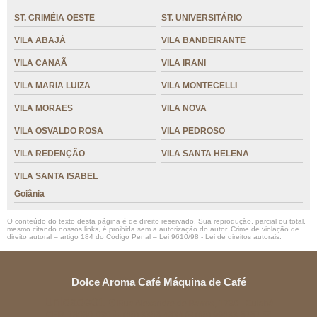
ST. CRIMÉIA OESTE
ST. UNIVERSITÁRIO
VILA ABAJÁ
VILA BANDEIRANTE
VILA CANAÃ
VILA IRANI
VILA MARIA LUIZA
VILA MONTECELLI
VILA MORAES
VILA NOVA
VILA OSVALDO ROSA
VILA PEDROSO
VILA REDENÇÃO
VILA SANTA HELENA
VILA SANTA ISABEL
Goiânia
O conteúdo do texto desta página é de direito reservado. Sua reprodução, parcial ou total,
mesmo citando nossos links, é proibida sem a autorização do autor. Crime de violação de
direito autoral – artigo 184 do Código Penal –
Lei 9610/98 - Lei de direitos autorais
.
Dolce Aroma Café Máquina de Café
Unidade01
Rua Alexandre de Barros, 1730 - Cuiabá
CEP: 78080-030
(65) 3358-4834
(65) 99633-5757