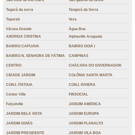
São José do Rio Claro
São gabriel do oeste
Tagará da serra
Tangará da Serra
Tapurah
Vera
Várzea Grande
Água Boa
ANDREIA CRISTINA
Alphaville Araguaia
BAIRRO CAPUAVA
BAIRRO GOIÁ I
BAIRRO N. SENHORA DE FÁTIMA
CAMPINAS
CENTRO
CHÁCARA DO GOVERNADOR
CIDADE JARDIM
COLÔNIA SANTA MARTA
CONJ. ITATIAIA
CONJ. RIVIERA
Center Ville
FINSOCIAL
Falçalville
JARDIM AMÉRICA
JARDIM BELA VISTA
JARDIM EUROPA
JARDIM GOIÁS
JARDIM PLANALTO
JARDIM PRESIDENTE
JARDIM VILA BOA