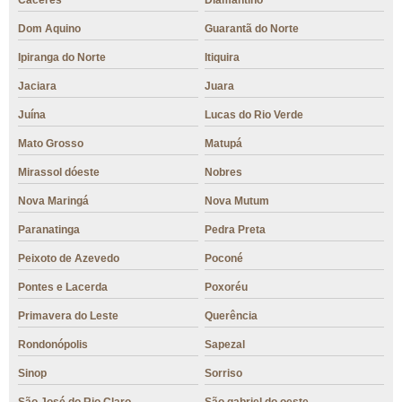
Cáceres
Diamantino
Dom Aquino
Guarantã do Norte
Ipiranga do Norte
Itiquira
Jaciara
Juara
Juína
Lucas do Rio Verde
Mato Grosso
Matupá
Mirassol dóeste
Nobres
Nova Maringá
Nova Mutum
Paranatinga
Pedra Preta
Peixoto de Azevedo
Poconé
Pontes e Lacerda
Poxoréu
Primavera do Leste
Querência
Rondonópolis
Sapezal
Sinop
Sorriso