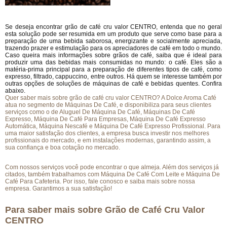
Se deseja encontrar grão de café cru valor CENTRO, entenda que no geral
esta solução pode ser resumida em um produto que serve como base para a
preparação de uma bebida saborosa, energizante e socialmente apreciada,
trazendo prazer e estimulação para os apreciadores de café em todo o mundo.
Caso queira mais informações sobre grãos de café, saiba que é ideal para
produzir uma das bebidas mais consumidas no mundo: o café. Eles são a
matéria-prima principal para a preparação de diferentes tipos de café, como
expresso, filtrado, cappuccino, entre outros. Há quem se interesse também por
outras opções de soluções de máquinas de café e bebidas quentes. Confira
abaixo.
Quer saber mais sobre grão de café cru valor CENTRO? A Dolce Aroma Café
atua no segmento de Máquinas De Café, e disponibiliza para seus clientes
serviços como o de Aluguel De Máquina De Café, Máquinas De Café
Expresso, Máquina De Café Para Empresas, Máquina De Café Expresso
Automática, Máquina Nescafé e Máquina De Café Expresso Profissional. Para
uma maior satisfação dos clientes, a empresa busca investir nos melhores
profissionais do mercado, e em instalações modernas, garantindo assim, a
sua confiança e boa cotação no mercado.
Com nossos serviços você pode encontrar o que almeja. Além dos serviços já
citados, também trabalhamos com Máquina De Café Com Leite e Máquina De
Café Para Cafeteria. Por isso, fale conosco e saiba mais sobre nossa
empresa. Garantimos a sua satisfação!
Para saber mais sobre Grão de Café Cru Valor
CENTRO