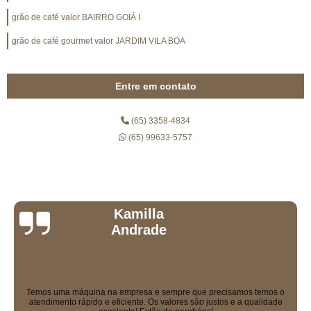
grão de café valor BAIRRO GOIÁ I
grão de café gourmet valor JARDIM VILA BOA
Entre em contato
(65) 3358-4834
(65) 99633-5757
Daniel Milano
Equipe excelente, todos muito educados. Máquinas sensacionais e os
solúveis que eles vendem são uma delícia!