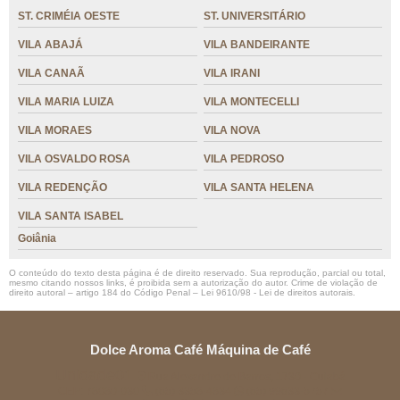
ST. CRIMÉIA OESTE
ST. UNIVERSITÁRIO
VILA ABAJÁ
VILA BANDEIRANTE
VILA CANAÃ
VILA IRANI
VILA MARIA LUIZA
VILA MONTECELLI
VILA MORAES
VILA NOVA
VILA OSVALDO ROSA
VILA PEDROSO
VILA REDENÇÃO
VILA SANTA HELENA
VILA SANTA ISABEL
Goiânia
O conteúdo do texto desta página é de direito reservado. Sua reprodução, parcial ou total,
mesmo citando nossos links, é proibida sem a autorização do autor. Crime de violação de
direito autoral – artigo 184 do Código Penal –
Lei 9610/98 - Lei de direitos autorais
.
Dolce Aroma Café Máquina de Café
Unidade01
Rua Alexandre de Barros, 1730 - Cuiabá
CEP: 78080-030
(65) 3358-4834
(65) 99633-5757