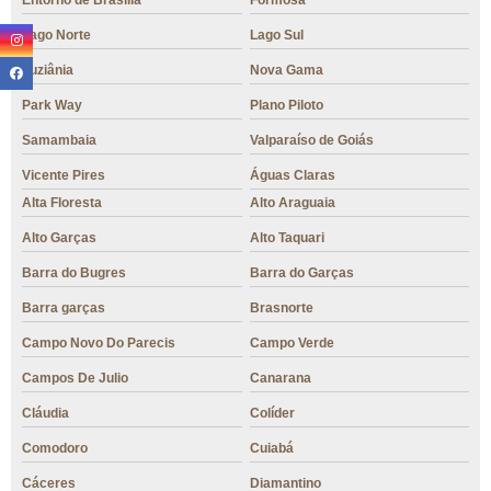
Entorno de Brasília
Formosa
Lago Norte
Lago Sul
Luziânia
Nova Gama
Park Way
Plano Piloto
Samambaia
Valparaíso de Goiás
Vicente Pires
Águas Claras
Alta Floresta
Alto Araguaia
Alto Garças
Alto Taquari
Barra do Bugres
Barra do Garças
Barra garças
Brasnorte
Campo Novo Do Parecis
Campo Verde
Campos De Julio
Canarana
Cláudia
Colíder
Comodoro
Cuiabá
Cáceres
Diamantino