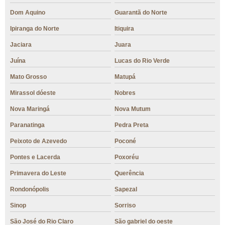
Dom Aquino
Guarantã do Norte
Ipiranga do Norte
Itiquira
Jaciara
Juara
Juína
Lucas do Rio Verde
Mato Grosso
Matupá
Mirassol dóeste
Nobres
Nova Maringá
Nova Mutum
Paranatinga
Pedra Preta
Peixoto de Azevedo
Poconé
Pontes e Lacerda
Poxoréu
Primavera do Leste
Querência
Rondonópolis
Sapezal
Sinop
Sorriso
São José do Rio Claro
São gabriel do oeste