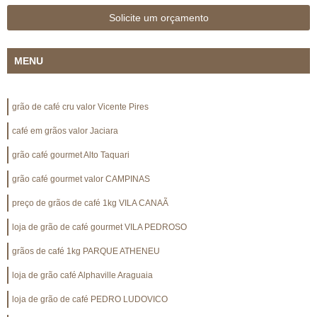
Solicite um orçamento
MENU
grão de café cru valor Vicente Pires
café em grãos valor Jaciara
grão café gourmet Alto Taquari
grão café gourmet valor CAMPINAS
preço de grãos de café 1kg VILA CANAÃ
loja de grão de café gourmet VILA PEDROSO
grãos de café 1kg PARQUE ATHENEU
loja de grão café Alphaville Araguaia
loja de grão de café PEDRO LUDOVICO