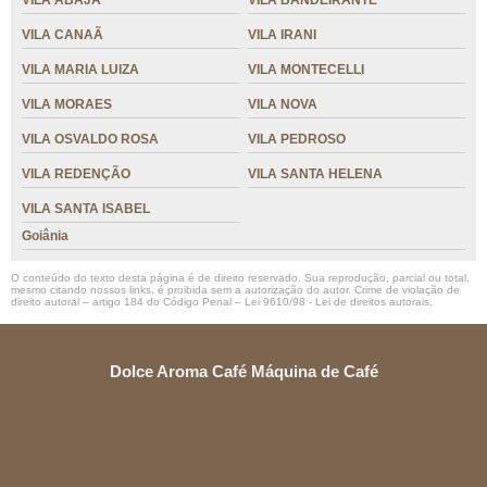
VILA ABAJÁ
VILA BANDEIRANTE
VILA CANAÃ
VILA IRANI
VILA MARIA LUIZA
VILA MONTECELLI
VILA MORAES
VILA NOVA
VILA OSVALDO ROSA
VILA PEDROSO
VILA REDENÇÃO
VILA SANTA HELENA
VILA SANTA ISABEL
Goiânia
O conteúdo do texto desta página é de direito reservado. Sua reprodução, parcial ou total,
mesmo citando nossos links, é proibida sem a autorização do autor. Crime de violação de
direito autoral – artigo 184 do Código Penal –
Lei 9610/98 - Lei de direitos autorais
.
Dolce Aroma Café Máquina de Café
Unidade01
Rua Alexandre de Barros, 1730 - Cuiabá
CEP: 78080-030
(65) 3358-4834
(65) 99633-5757
atendimento@dolcearoma.com.br