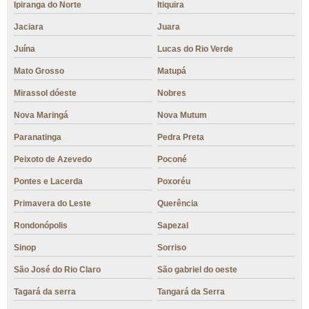
Ipiranga do Norte
Itiquira
Jaciara
Juara
Juína
Lucas do Rio Verde
Mato Grosso
Matupá
Mirassol dóeste
Nobres
Nova Maringá
Nova Mutum
Paranatinga
Pedra Preta
Peixoto de Azevedo
Poconé
Pontes e Lacerda
Poxoréu
Primavera do Leste
Querência
Rondonópolis
Sapezal
Sinop
Sorriso
São José do Rio Claro
São gabriel do oeste
Tagará da serra
Tangará da Serra