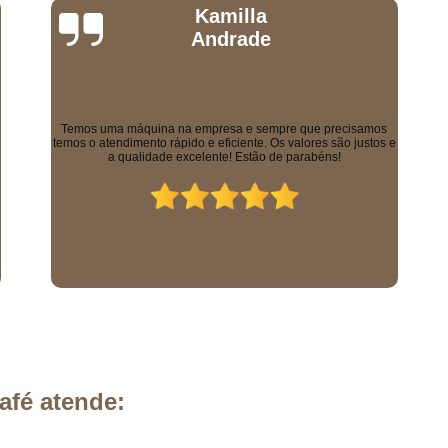
Máquina Profissional de Café Expres
Daniel Milano
Máquina Café Nestlé
Máquina de Café
Máquina de Café Expresso da Nestlé
Máquina de Café Nestlé
Máquina Ne
Equipe excelente, todos muito educados. Máquinas
Máquina Nescafé Milano M860
sensacionais e os solúveis que eles vendem são uma delícia!
Máquina Café Profissional
Máqu
Máquina de Café Expresso Profissional
Máq
Máquina de Café Expresso P
Máquina de Café Expresso Semi Profis
Máquina de Café Semi Profissional
Máquina Profissional de Café
Mistur
Mistura em Pó para Cappucci
afé atende:
Mistura para Cappuccino com Açúcar
Mistura para Cappuccino Cremoso