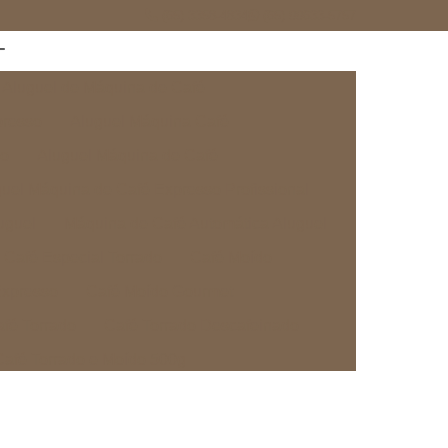
(65) 3358-4834
(65) 99633-5757
Aluguel de Máquina de Café
presso
Aluguel Máquina Café
so
Aluguel Máquina de Café
uel Máquina de Café Expresso Profissional
uguel
Máquina de Café Automática Aluguel
Café Especial Torrado
Café Moído
Expresso
Café Moído Gourmet
fé Torrado
Café Torrado Descafeinado
Café Torrado e Moído 500g
o
Café Torrado e Moído para Expresso
afé para Máquina de Cápsula
Cápsula Café