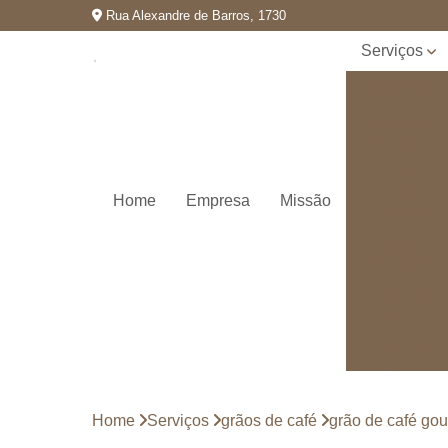
Rua Alexandre de Barros, 1730
Serviços
Aluguéis
de
máquinas
de café
Cafés
torrados e
Home
Empresa
Missão
moídos
Cápsulas
de café
Grãos de
café
Locação
de
máquinas
de café
Home
Serviços
grãos de café
grão de café go
Máquinas