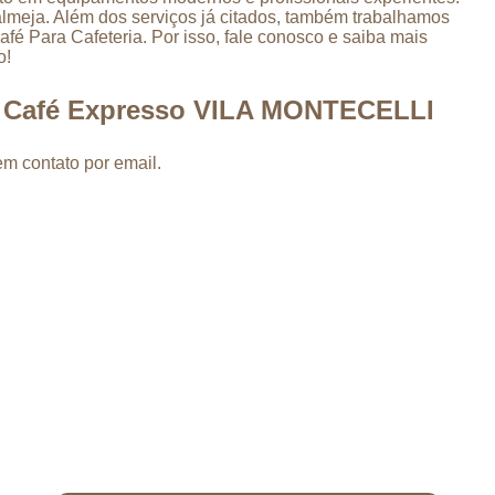
Máquina de Café para Empresas
lmeja. Além dos serviços já citados, também trabalhamos
 Para Cafeteria. Por isso, fale conosco e saiba mais
Máquina de Café para Padaria
o!
Máquina Café Capuccino
e Café Expresso VILA MONTECELLI
Máquina Café Expresso e Capucci
Máquina de Café Capuccino e Chocolate
em contato por email.
Máquina de Café Chocolate e Capuccino
Máquina de Café Expresso Capuccino
Máquina de Fazer Café e Capuccino
Máquina Café Expresso
Máquina de Café 
Máquina de Café Expresso Automátic
Máquina de Café Expresso Industrial
Máquina de Café Expresso Pequen
Máquina de Fazer Café Expresso