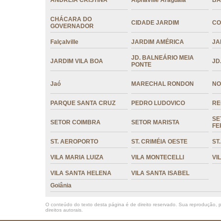
ANDREIA CRISTINA
Alphaville Araguaia
BA
CHÁCARA DO
CIDADE JARDIM
CO
GOVERNADOR
Falçalville
JARDIM AMÉRICA
JA
JD. BALNEÁRIO MEIA
JARDIM VILA BOA
JD
PONTE
Jaó
MARECHAL RONDON
NO
PARQUE SANTA CRUZ
PEDRO LUDOVICO
RE
SE
SETOR COIMBRA
SETOR MARISTA
FE
ST. AEROPORTO
ST. CRIMÉIA OESTE
ST
VILA MARIA LUIZA
VILA MONTECELLI
VI
VILA SANTA HELENA
VILA SANTA ISABEL
Goiânia
O conteúdo do texto desta página é de direito reservado. Sua reprodução, pa
direitos autorais
.