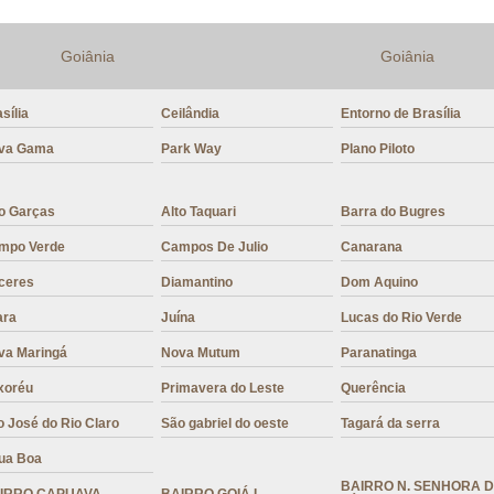
Mistura para Cappuccino sem Açúca
Goiânia
Goiânia
Mistura para Preparo de Cappuccin
sília
Ceilândia
Entorno de Brasília
va Gama
Park Way
Plano Piloto
to Garças
Alto Taquari
Barra do Bugres
mpo Verde
Campos De Julio
Canarana
ceres
Diamantino
Dom Aquino
ara
Juína
Lucas do Rio Verde
va Maringá
Nova Mutum
Paranatinga
xoréu
Primavera do Leste
Querência
 José do Rio Claro
São gabriel do oeste
Tagará da serra
ua Boa
BAIRRO N. SENHORA 