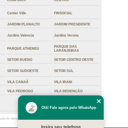
CAMPINAS
CENTRO
Center Ville
FINSOCIAL
JARDIM PLANALTO
JARDIM PRESIDENTE
Jardins Valencia
Jardins Verona
PARQUE DAS
PARQUE ATHENEU
LARANJEIRAS
SETOR BUENO
SETOR CENTRO OESTE
SETOR SUDOESTE
SETOR SUL
VILA CANAÃ
VILA IRANI
VILA PEDROSO
VILA REDENÇÃO
Olá! Fale agora pelo WhatsApp
ação de direito autoral – artigo 184 do Código Penal –
Lei 9610/98 - Lei de
Insira seu telefone