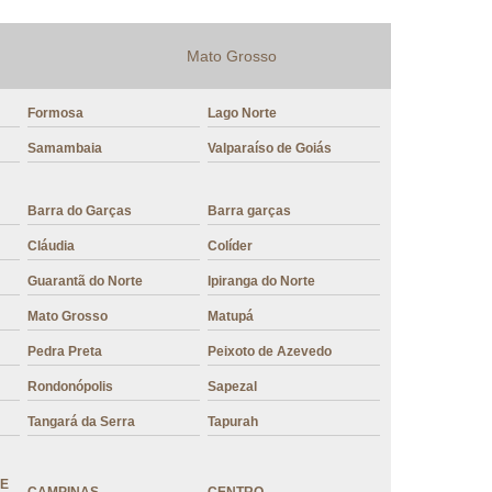
r
Mistura para Fazer Cappuccino
Mato Grosso
o
Mistura Pronta para Cappuccino
Formosa
Lago Norte
Samambaia
Valparaíso de Goiás
Barra do Garças
Barra garças
Cláudia
Colíder
Guarantã do Norte
Ipiranga do Norte
Mato Grosso
Matupá
Pedra Preta
Peixoto de Azevedo
Rondonópolis
Sapezal
Tangará da Serra
Tapurah
DE