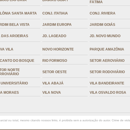
IRRO CAPUAVA
BAIRRO GOIÁ I
FÁTIMA
LÔNIA SANTA MARTA
CONJ. ITATIAIA
CONJ. RIVIERA
RDIM BELA VISTA
JARDIM EUROPA
JARDIM GOIÁS
. DAS AROEIRAS
JD. LAGEADO
JD. NOVO MUNDO
VA VILA
NOVO HORIZONTE
PARQUE AMAZÔNIA
CANTO DO BOSQUE
RIO FORMOSO
SETOR AEROVIÁRIO
TOR NORTE
SETOR OESTE
SETOR RODOVIÁRIO
RROVIÁRIO
. UNIVERSITÁRIO
VILA ABAJÁ
VILA BANDEIRANTE
LA MORAES
VILA NOVA
VILA OSVALDO ROSA
rcial ou total, mesmo citando nossos links, é proibida sem a autorização do autor. Crime de viol