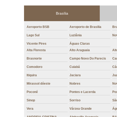
Brasília
Aeroporto BSB
Aeroporto de Brasilia
Bra
Lago Sul
Luziânia
No
Vicente Pires
Águas Claras
Alta Floresta
Alto Araguaia
Al
Brasnorte
Campo Novo Do Parecis
Ca
Comodoro
Cuiabá
Cá
Itiquira
Jaciara
Ju
Mirassol dóeste
Nobres
No
Poconé
Pontes e Lacerda
Po
Sinop
Sorriso
São
Vera
Várzea Grande
Ág