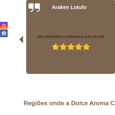
Kamilla
Andrade
Temos uma máquina na empresa e sempre que precisamos
fé
temos o atendimento rápido e eficiente. Os valores são justos e
a qualidade excelente! Estão de parabéns!
Regiões onde a Dolce Aroma C