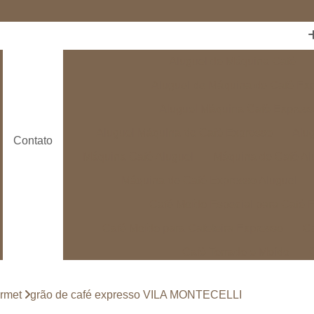
Aluguel de Máquina Café
Aluguel de Máquina de Café Ex
Aluguel Máquina Café Expres
Aluguel Máquina de Café Expresso
Alug
Contato
Máquina Café Aluguel
Máquina de Café Al
Máquina de Café Expresso Aluguel
Café Moído Especial para Café 
Café Moído para Cafeteira Expresso
Ca
Café Torrado e Moído
Café Torrado e Moído Embalado à Vácu
urmet
grão de café expresso VILA MONTECELLI
Café Torrado Moído
Café em Cápsula
C