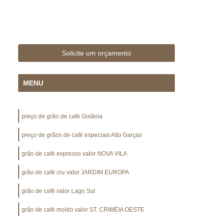
o
Cápsula de Café Expresso para Cafeteira
Café para Casa
Cápsula para Café Expresso
 Grãos
Grão Café
Grão Café Gourmet
Solicite um orçamento
de Café Expresso
Grão de Café Gourmet
Grãos de Café 1kg
Grãos de Café Especiais
MENU
áquina Café
Locação de Máquina de Café
ção de Máquina de Café Expresso para Eventos
preço de grão de café Goiânia
cação Máquina de Café Expresso
preço de grãos de café especiais Alto Garças
Máquina de Café Expresso Locação
grão de café expresso valor NOVA VILA
de Café para Locação
Máquina Café
grão de café cru valor JARDIM EUROPA
om Leite
Máquina de Café Comercial
Máquina de Café Empresarial
grão de café valor Lago Sul
Máquina de Café para Comércio
grão de café moído valor ST. CRIMÉIA OESTE