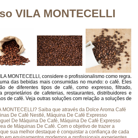
Cápsula de Café
Cápsula de Café Express
sso VILA MONTECELLI
Cápsula de Café para Cafeteira
Cápsula de 
Cápsula para Máquina de Café
Café em
Grão de Café
Grão de Café Cru
Grão 
Grão de Café Moído
Grão de Café Torrado
Grãos para Café Expresso
Locação de M
Locação de Máquina de Café Expresso
Loca
VILA MONTECELLI, considere o profissionalismo como regra.
Locação Máquina de Café
Lo
r uma das bebidas mais consumidas no mundo: o café. Eles
ão de diferentes tipos de café, como expresso, filtrado,
Locação Máquina de Café para Eventos
 proprietários de cafeterias, restaurantes, distribuidores e
s de café. Veja outras soluções com relação a soluções de
Máquina de Café Locação
Máquina 
Máquina de Café
Máquina de Café c
ILA MONTECELLI? Saiba que através da Dolce Aroma Café
inas De Café Nestlé, Máquina De Café Expresso
Máquina de Café de Padaria
uguel De Máquina De Café, Máquina De Café Expresso
área de Máquinas De Café. Com o objetivo de trazer a
Máquina de Café para Cafeteria
e que sua melhor destaque é conquistar a confiança de cada
nto em equipamentos modernos e profissionais experientes.