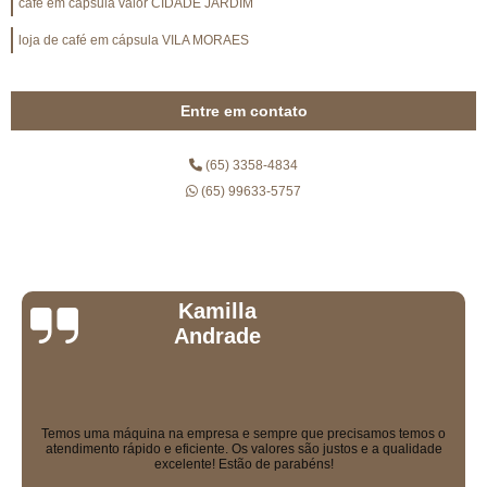
café em cápsula valor CIDADE JARDIM
loja de café em cápsula VILA MORAES
Entre em contato
(65) 3358-4834
(65) 99633-5757
Daniel Milano
Equipe excelente, todos muito educados. Máquinas sensacionais e os
solúveis que eles vendem são uma delícia!