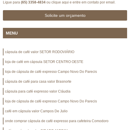
Ligue para
(65) 3358-4834
ou
clique aqui
e entre em contato por email.
Solicite um orçamento
MENU
cápsula de café valor SETOR RODOVIÁRIO
loja de café em cápsula SETOR CENTRO OESTE
loja de cápsula de café expresso Campo Novo Do Parecis
cápsula de café para casa valor Brasnorte
cápsula para café expresso valor Cláudia
loja de cápsula de café expresso Campo Novo Do Parecis
café em cápsula valor Campos De Julio
onde comprar cápsula de café expresso para cafeteira Comodoro