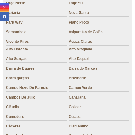
Lago Norte
Lago Sul
Luziânia
Nova Gama
Park Way
Plano Piloto
Samambaia
Valparaíso de Goiás
Vicente Pires
Águas Claras
Alta Floresta
Alto Araguaia
Alto Garças
Alto Taquari
Barra do Bugres
Barra do Garças
Barra garças
Brasnorte
Campo Novo Do Parecis
Campo Verde
Campos De Julio
Canarana
Cláudia
Colíder
Comodoro
Cuiabá
Cáceres
Diamantino