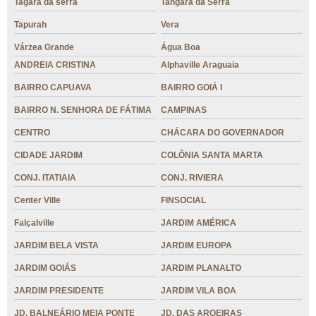
Tagará da serra
Tangará da Serra
Tapurah
Vera
Várzea Grande
Água Boa
ANDREIA CRISTINA
Alphaville Araguaia
BAIRRO CAPUAVA
BAIRRO GOIÁ I
BAIRRO N. SENHORA DE FÁTIMA
CAMPINAS
CENTRO
CHÁCARA DO GOVERNADOR
CIDADE JARDIM
COLÔNIA SANTA MARTA
CONJ. ITATIAIA
CONJ. RIVIERA
Center Ville
FINSOCIAL
Falçalville
JARDIM AMÉRICA
JARDIM BELA VISTA
JARDIM EUROPA
JARDIM GOIÁS
JARDIM PLANALTO
JARDIM PRESIDENTE
JARDIM VILA BOA
JD. BALNEÁRIO MEIA PONTE
JD. DAS AROEIRAS