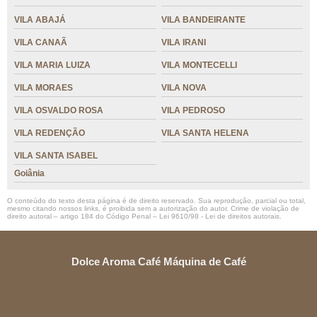
VILA ABAJÁ
VILA BANDEIRANTE
VILA CANAÃ
VILA IRANI
VILA MARIA LUIZA
VILA MONTECELLI
VILA MORAES
VILA NOVA
VILA OSVALDO ROSA
VILA PEDROSO
VILA REDENÇÃO
VILA SANTA HELENA
VILA SANTA ISABEL
Goiânia
O conteúdo do texto desta página é de direito reservado. Sua reprodução, parcial ou total,
mesmo citando nossos links, é proibida sem a autorização do autor. Crime de violação de
direito autoral – artigo 184 do Código Penal –
Lei 9610/98 - Lei de direitos autorais
.
Dolce Aroma Café Máquina de Café
Unidade01
Rua Alexandre de Barros, 1730 - Cuiabá
CEP: 78080-030
(65) 3358-4834
(65) 99633-5757
atendimento@dolcearoma.com.br