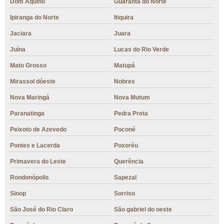
Dom Aquino
Guarantã do Norte
Ipiranga do Norte
Itiquira
Jaciara
Juara
Juína
Lucas do Rio Verde
Mato Grosso
Matupá
Mirassol dóeste
Nobres
Nova Maringá
Nova Mutum
Paranatinga
Pedra Preta
Peixoto de Azevedo
Poconé
Pontes e Lacerda
Poxoréu
Primavera do Leste
Querência
Rondonópolis
Sapezal
Sinop
Sorriso
São José do Rio Claro
São gabriel do oeste